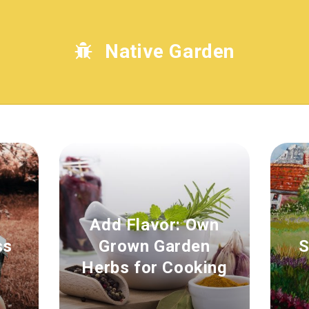
Native Garden
Add Flavor: Own
ss
Grown Garden
S
Herbs for Cooking