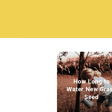
How Long to
Water New Gra
Seed