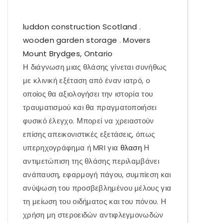
luddon construction Scotland
.
wooden garden storage
.
Movers
Mount Brydges, Ontario
Η διάγνωση μιας θλάσης γίνεται συνήθως
με κλινική εξέταση από έναν ιατρό, ο
οποίος θα αξιολογήσει την ιστορία του
τραυματισμού και θα πραγματοποιήσει
φυσικό έλεγχο. Μπορεί να χρειαστούν
επίσης απεικονιστικές εξετάσεις, όπως
υπερηχογράφημα ή MRI για
θλαση
Η
αντιμετώπιση της θλάσης περιλαμβάνει
ανάπαυση, εφαρμογή πάγου, συμπίεση και
ανύψωση του προσβεβλημένου μέλους για
τη μείωση του οιδήματος και του πόνου. Η
χρήση μη στεροειδών αντιφλεγμονωδών