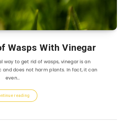
of Wasps With Vinegar
al way to get rid of wasps, vinegar is an
ic and does not harm plants. In fact, it can
even…
ntinue reading